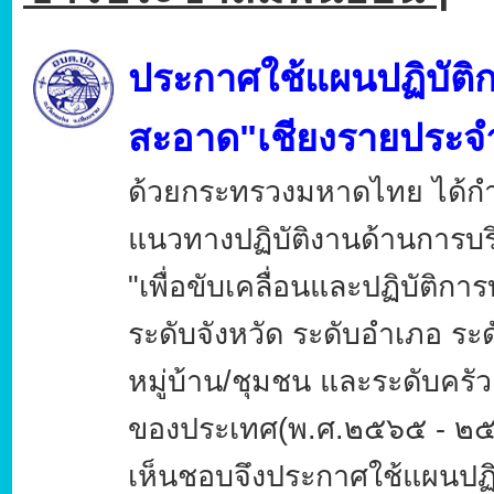
ประกาศใช้แผนปฏิบัติ
สะอาด"เชียงรายประจ
ด้วยกระทรวงมหาดไทย ได้กำ
แนวทางปฏิบัติงานด้านการบ
"เพื่อขับเคลื่อนและปฏิบัติกา
ระดับจังหวัด ระดับอำเภอ ระ
หมู่บ้าน/ชุมชน และระดับครั
ของประเทศ(พ.ศ.๒๕๖๕ - ๒๕๗๐
เห็นชอบจึงประกาศใช้แผนปฏิ