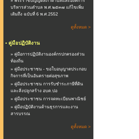
» พระราชบัญญัติสภาตําบลและองค์การ
บริหารส่วนตําบล พ.ศ.๒๕๓๗ แก้ไขเพิ่ม
เติมถึง ฉบับที่ 6 พ.ศ.2552
ดูทั้งหมด >
•
คู่มือปฏิบัติงาน
» คู่มือการปฏิบัติงานองค์กรปกครองส่วน
ท้องถิ่น
» คู่มือประชาชน - ขอใบอนุญาตประกอบ
กิจการที่เป็นอันตรายต่อสุขภาพ
» คู่มือประชาชน การรับชำระภาษีที่ดิน
และสิ่งปลูกสร้าง อบต.ปอ
» คู่มือประชาชน การจดทะเบียนพาณิชย์
» คู่มือปฏิบัติงานด้านธุรการและงาน
สารบรรณ
ดูทั้งหมด >