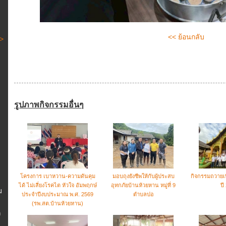
<< ย้อนกลับ
 >
รูปภาพกิจกรรมอื่นๆ
โครงการ เบาหวาน-ความดันคุม
มอบถุงยังชีพให้กับผู้ประสบ
กิจกรรมถวาย
ได้ ไม่เสี่ยงโรคไต หัวใจ อัมพฤกษ์
อุทกภัยบ้านห้วยหาน หมู่ที่ 9
ปี
ม
ประจำปีงบประมาณ พ.ศ. 2569
ตำบลปอ
(รพ.สต.บ้านห้วยหาน)
ล