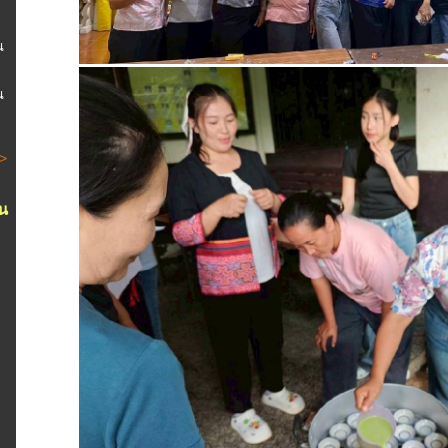
ณ
ณ
 >
น